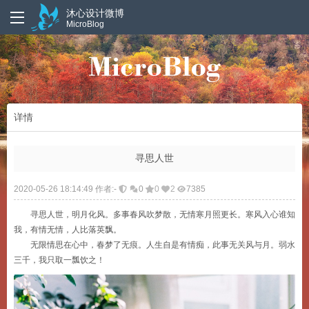
沐心设计微博
MicroBlog
详情
寻思人世
2020-05-26 18:14:49 作者:-
0
0
2
7385
寻思人世，明月化风。多事春风吹梦散，无情寒月照更长。寒风入心谁知
我，有情无情，人比落英飘。
无限情思在心中，春梦了无痕。人生自是有情痴，此事无关风与月。弱水
三千，我只取一瓢饮之！