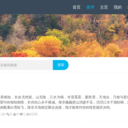
首页
微博
主页
我的
与君相知，长命无绝衰。山无陵，江水为竭，冬雷震震，夏雨雪，天地合，乃敢与君
渴望与你相知相惜，长存此心永不褪减。除非巍巍群山消逝不见，滔滔江水干涸枯竭，
炎酷暑白雪纷飞，除非天地相交聚合连接，我才敢将对你的情意抛弃决绝。
3:26
0
0
1
6256