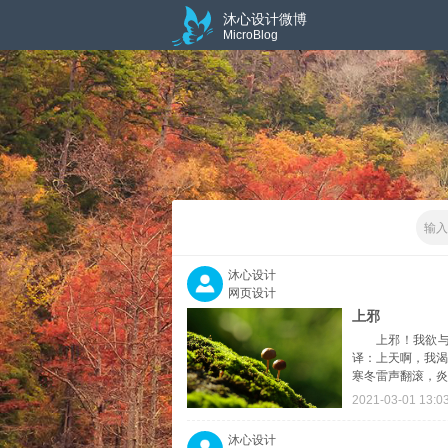
沐心设计微博
MicroBlog
沐心设计
网页设计
上邪
上邪！我欲
译：上天啊，我
寒冬雷声翻滚，炎
2021-03-01 13:0
沐心设计