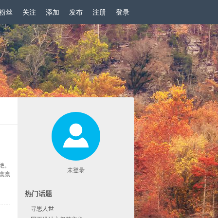
粉丝
关注
添加
发布
注册
登录
|
绝。
未登录
凛凛
热门话题
寻思人世