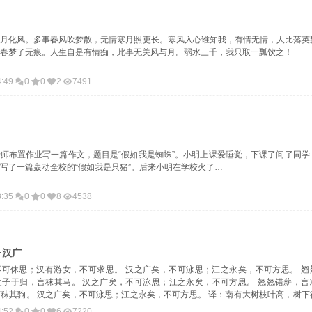
明月化风。多事春风吹梦散，无情寒月照更长。寒风入心谁知我，有情无情，人比落英
春梦了无痕。人生自是有情痴，此事无关风与月。弱水三千，我只取一瓢饮之！
4:49
0
0
2
7491
师布置作业写一篇作文，题目是“假如我是蜘蛛”。小明上课爱睡觉，下课了问了同学
写了一篇轰动全校的“假如我是只猪”。后来小明在学校火了…
8:35
0
0
8
4538
·汉广
不可休思；汉有游女，不可求思。 汉之广矣，不可泳思；江之永矣，不可方思。 翘
之子于归，言秣其马。 汉之广矣，不可泳思；江之永矣，不可方思。 翘翘错薪，言
秣其驹。 汉之广矣，不可泳思；江之永矣，不可方思。 译：南有大树枝叶高，树下
个漫游女，想要追求只徒劳。 浩浩汉江多宽广，不能泅渡空惆怅。滚滚汉江多漫长，
4:52
0
0
6
7220