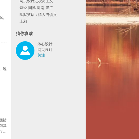
网页设计之极简主义
诗经·国风·周南·汉广
幽默笑话：情人与慎入
飘。
上邪
猜你喜欢
沐心设计
网页设计
关注
，晚
翘错
刈其
行人
不能