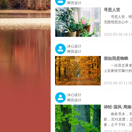
网页设计
寻思人世
寻思人世，
无限情思在心中，
2020-05-26 18:1
沐心设计
网页设计
假如我是蜘蛛
一次语文课老
上在家绞尽脑汁的
2019-06-20 11:5
沐心设计
网页设计
诗经·国风·周南
南有乔木，
薪，言刈其楚；
蒌；之子于归，言
休憩少。汉江有
2018-10-12 08:4